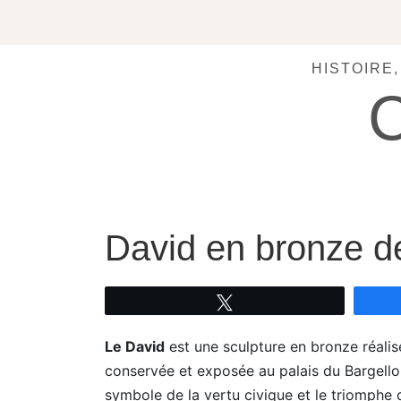
Skip
to
content
HISTOIRE
David en bronze d
Tweetez
Le David
est une sculpture en bronze réali
conservée et exposée au palais du Bargello d
symbole de la vertu civique et le triomphe de 