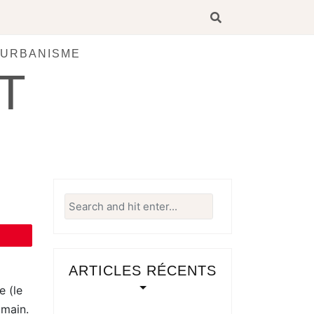
 URBANISME
T
Search
for:
ARTICLES RÉCENTS
e (le
omain.