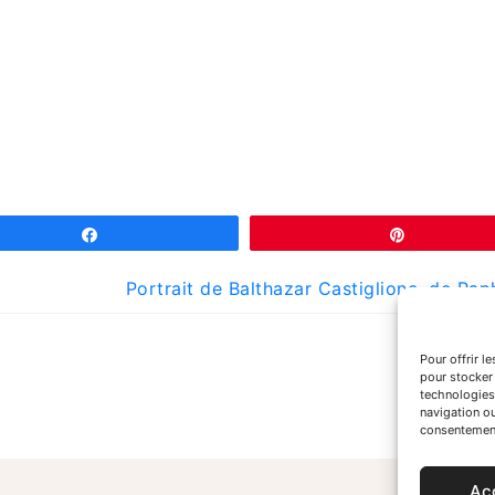
Partagez
Épingle
Portrait de Balthazar Castiglione, de Rap
Pour offrir l
pour stocker 
technologies
navigation ou
consentement 
Ac