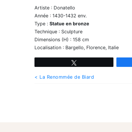
Artiste : Donatello
Année : 1430-1432 env.
Type :
Statue en bronze
Technique : Sculpture
Dimensions (H) : 158 cm
Localisation : Bargello, Florence, Italie
Tweetez
Navigation
< La Renommée de Biard
de
l’article