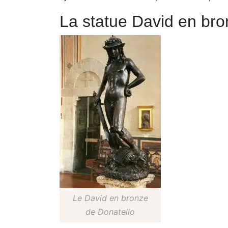
La statue David en bro
Le David en bronze
de Donatello