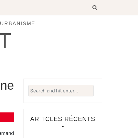
 URBANISME
T
rne
Search
for:
ARTICLES RÉCENTS
lemand