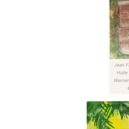
Jean F
Huile
Werner