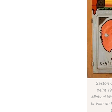
Gaston C
peint 1
Michael We
la Ville d