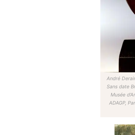
André Derai
Sans date B
Musée d’Ar
ADAGP, Par