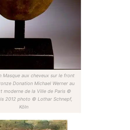
n Masque aux cheveux sur le front
ronze Donation Michael Werner au
t moderne de la Ville de Paris ©
is 2012 photo © Lothar Schnepf,
Köln